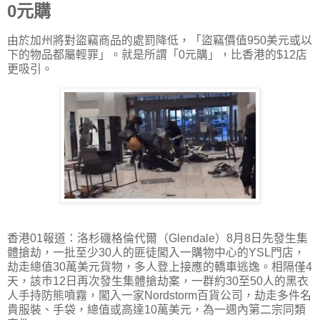
0元購
由於加州將對盜竊商品的處罰降低，「盜竊價值950美元或以
下的物品都屬輕罪」。就是所謂「0元購」，比香港的$12店
更吸引。
香港01報道：洛杉磯格倫代爾（Glendale）8月8日先發生集
體搶劫，一批至少30人的匪徒闖入一購物中心的YSL門店，
劫走總值30萬美元貨物，多人登上接應的轎車逃逸。相隔僅4
天，該巿12日再次發生集體搶劫案，一群約30至50人的黑衣
人手持防熊噴霧，闖入一家Nordstorm百貨公司，劫走多件名
貴服裝、手袋，總值或高達10萬美元，為一週內第二宗同類