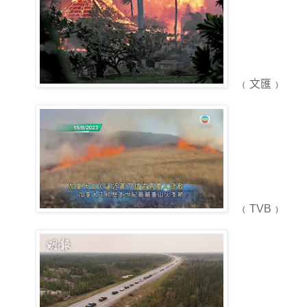
﹙文匯﹚
﹙TVB﹚