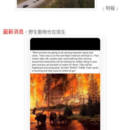
﹙明報﹚
最新消息
，野生動物也在逃生