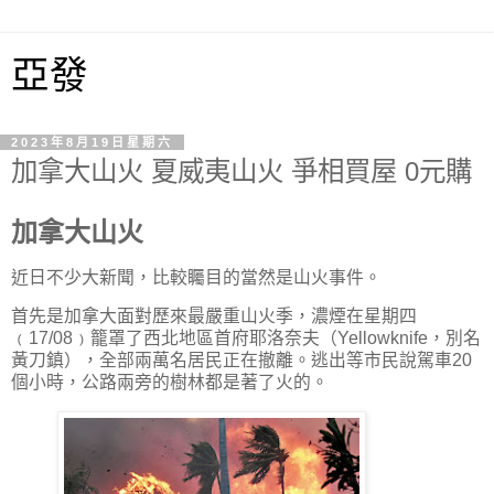
亞發
2023年8月19日星期六
加拿大山火 夏威夷山火 爭相買屋 0元購
加拿大山火
近日不少大新聞，比較矚目的當然是山火事件。
首先是加拿大面對歷來最嚴重山火季，濃煙在星期四
﹙17/08﹚籠罩了西北地區首府耶洛奈夫（Yellowknife，別名
黃刀鎮），全部兩萬名居民正在撤離。逃出等市民說駕車20
個小時，公路兩旁的樹林都是著了火的。