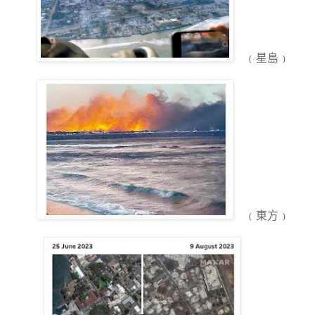
﹙星島﹚
﹙東方﹚