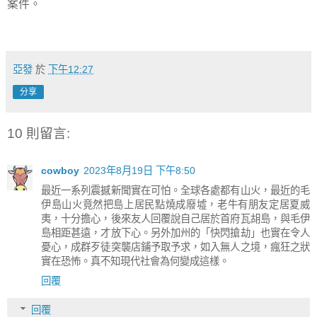
案件。
亞發
於
下午12:27
分享
10 則留言:
cowboy
2023年8月19日 下午8:50
最近一系列震撼新聞實在可怕。全球各處都有山火，最近的毛
伊島山火竟然把島上居民點燒成廢墟，老牛有朋友定居夏威
夷，十分擔心，後來友人回覆說自己居於首府瓦胡島，與毛伊
島相距甚遠，才放下心。另外加州的「快閃搶劫」也實在令人
憂心，成群歹徒突襲店鋪予取予求，如入無人之境，瘋狂之狀
實在恐怖。真不知現代社會為何變成這樣。
回覆
回覆