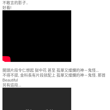
不敢言的影子..
好看!
開頭片段令仁想起 獄中花 甚至 孤單又燦爛的神－鬼怪...
不得不提, 金科長有片段就配上 孤單又燦爛的神－鬼怪. 那首
Beautiful
另有這段...