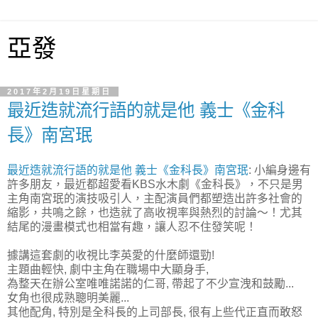
亞發
2017年2月19日星期日
最近造就流行語的就是他 義士《金科
長》南宮珉
最近造就流行語的就是他 義士《金科長》南宮珉
: 小編身邊有
許多朋友，最近都超愛看KBS水木劇《金科長》，不只是男
主角南宮珉的演技吸引人，主配演員們都塑造出許多社會的
縮影，共鳴之餘，也造就了高收視率與熱烈的討論～！尤其
結尾的漫畫模式也相當有趣，讓人忍不住發笑呢！
據講這套劇的收視比李英愛的什麼師還勁!
主題曲輕快, 劇中主角在職場中大顯身手,
為整天在辦公室唯唯諾諾的仁哥, 帶起了不少宣洩和鼓勵...
女角也很成熟聰明美麗...
其他配角, 特別是全科長的上司部長, 很有上些代正直而敢怒